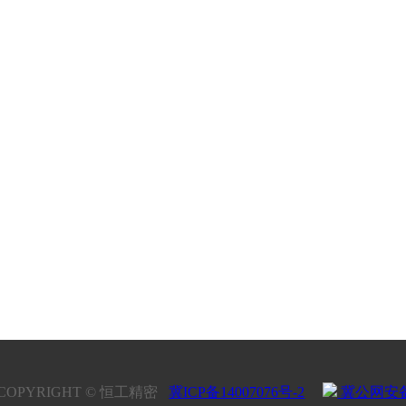
品中心
新闻动态
投资者关系
密制造
新闻资讯
公告
料中心
投资者热线
投资者教育
COPYRIGHT © 恒工精密
冀ICP备14007076号-2
冀公网安备13