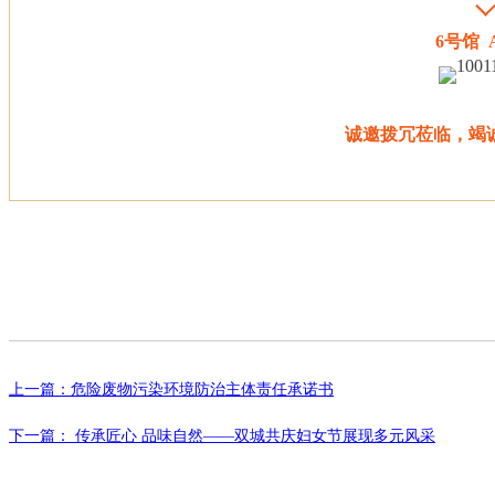
6号馆 
诚邀拨冗莅临，竭
上一篇：危险废物污染环境防治主体责任承诺书
下一篇： 传承匠心 品味自然——双城共庆妇女节展现多元风采