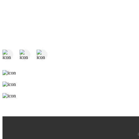
产
精
材
电话：0310-5230555 / 5234168
邮箱：hengong@hebei-bar.com
地址：河北省邯郸市成安县商城工业园